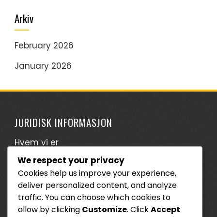
Arkiv
February 2026
January 2026
JURIDISK INFORMASJON
Hvem vi er
Ditt personvern
We respect your privacy
Cookies help us improve your experience,
Kontakt oss
deliver personalized content, and analyze
Brukeravtale
traffic. You can choose which cookies to
allow by clicking
Customize
. Click
Accept
Informasjonskapsler og sporing