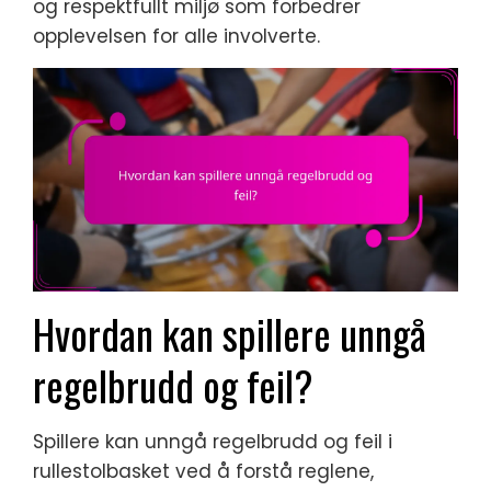
og respektfullt miljø som forbedrer
opplevelsen for alle involverte.
Hvordan kan spillere unngå
regelbrudd og feil?
Spillere kan unngå regelbrudd og feil i
rullestolbasket ved å forstå reglene,