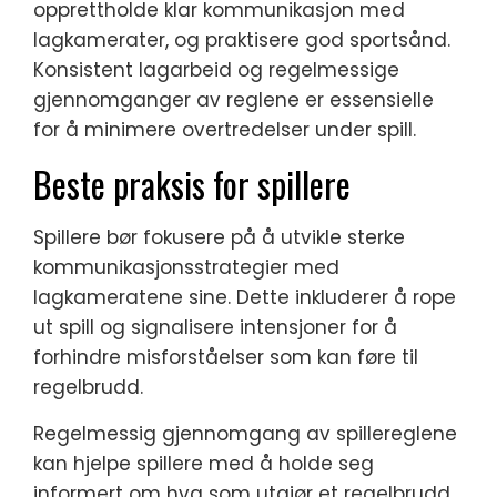
opprettholde klar kommunikasjon med
lagkamerater, og praktisere god sportsånd.
Konsistent lagarbeid og regelmessige
gjennomganger av reglene er essensielle
for å minimere overtredelser under spill.
Beste praksis for spillere
Spillere bør fokusere på å utvikle sterke
kommunikasjonsstrategier med
lagkameratene sine. Dette inkluderer å rope
ut spill og signalisere intensjoner for å
forhindre misforståelser som kan føre til
regelbrudd.
Regelmessig gjennomgang av spillereglene
kan hjelpe spillere med å holde seg
informert om hva som utgjør et regelbrudd