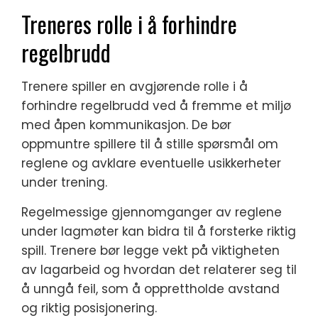
Treneres rolle i å forhindre
regelbrudd
Trenere spiller en avgjørende rolle i å
forhindre regelbrudd ved å fremme et miljø
med åpen kommunikasjon. De bør
oppmuntre spillere til å stille spørsmål om
reglene og avklare eventuelle usikkerheter
under trening.
Regelmessige gjennomganger av reglene
under lagmøter kan bidra til å forsterke riktig
spill. Trenere bør legge vekt på viktigheten
av lagarbeid og hvordan det relaterer seg til
å unngå feil, som å opprettholde avstand
og riktig posisjonering.