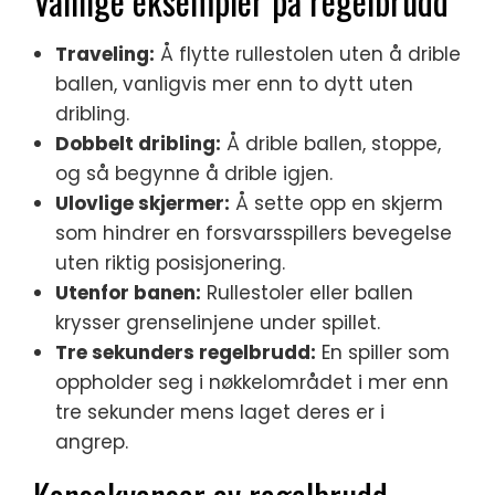
Vanlige eksempler på regelbrudd
Traveling:
Å flytte rullestolen uten å drible
ballen, vanligvis mer enn to dytt uten
dribling.
Dobbelt dribling:
Å drible ballen, stoppe,
og så begynne å drible igjen.
Ulovlige skjermer:
Å sette opp en skjerm
som hindrer en forsvarsspillers bevegelse
uten riktig posisjonering.
Utenfor banen:
Rullestoler eller ballen
krysser grenselinjene under spillet.
Tre sekunders regelbrudd:
En spiller som
oppholder seg i nøkkelområdet i mer enn
tre sekunder mens laget deres er i
angrep.