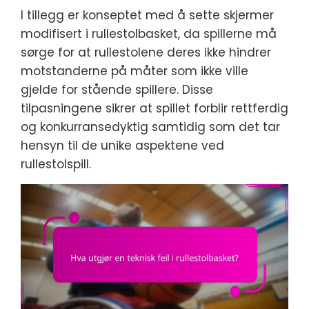
I tillegg er konseptet med å sette skjermer
modifisert i rullestolbasket, da spillerne må
sørge for at rullestolene deres ikke hindrer
motstanderne på måter som ikke ville
gjelde for stående spillere. Disse
tilpasningene sikrer at spillet forblir rettferdig
og konkurransedyktig samtidig som det tar
hensyn til de unike aspektene ved
rullestolspill.