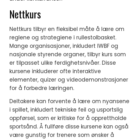
Nettkurs
Nettkurs tilbyr en fleksibel måte å lære om
reglene og strategiene i rullestolbasket.
Mange organisasjoner, inkludert IWBF og
nasjonale styrende organer, tilbyr kurs som
er tilpasset ulike ferdighetsnivåer. Disse
kursene inkluderer ofte interaktive
elementer, quizer og videodemonstrasjoner
for å forbedre læringen.
Deltakere kan forvente å lære om nyansene
i spillet, inkludert tekniske feil og usportslig
oppførsel, som er kritiske for å opprettholde
sportsånd. Å fullføre disse kursene kan også
være gunstig for trenere som ønsker å