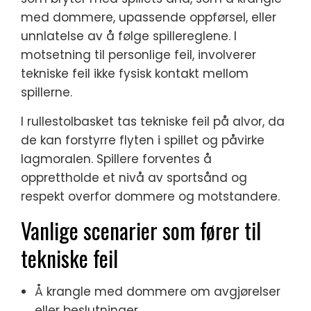
med dommere, upassende oppførsel, eller
unnlatelse av å følge spillereglene. I
motsetning til personlige feil, involverer
tekniske feil ikke fysisk kontakt mellom
spillerne.
I rullestolbasket tas tekniske feil på alvor, da
de kan forstyrre flyten i spillet og påvirke
lagmoralen. Spillere forventes å
opprettholde et nivå av sportsånd og
respekt overfor dommere og motstandere.
Vanlige scenarier som fører til
tekniske feil
Å krangle med dommere om avgjørelser
eller beslutninger.