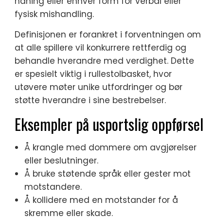
håning eller enhver form for verbal eller
fysisk mishandling.
Definisjonen er forankret i forventningen om
at alle spillere vil konkurrere rettferdig og
behandle hverandre med verdighet. Dette
er spesielt viktig i rullestolbasket, hvor
utøvere møter unike utfordringer og bør
støtte hverandre i sine bestrebelser.
Eksempler på usportslig oppførsel
Å krangle med dommere om avgjørelser
eller beslutninger.
Å bruke støtende språk eller gester mot
motstandere.
Å kollidere med en motstander for å
skremme eller skade.