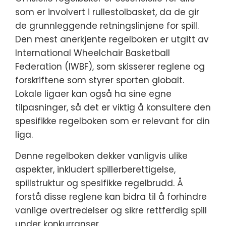
som er involvert i rullestolbasket, da de gir
de grunnleggende retningslinjene for spill.
Den mest anerkjente regelboken er utgitt av
International Wheelchair Basketball
Federation (IWBF), som skisserer reglene og
forskriftene som styrer sporten globalt.
Lokale ligaer kan også ha sine egne
tilpasninger, så det er viktig å konsultere den
spesifikke regelboken som er relevant for din
liga.
Denne regelboken dekker vanligvis ulike
aspekter, inkludert spillerberettigelse,
spillstruktur og spesifikke regelbrudd. Å
forstå disse reglene kan bidra til å forhindre
vanlige overtredelser og sikre rettferdig spill
under konkurranser.