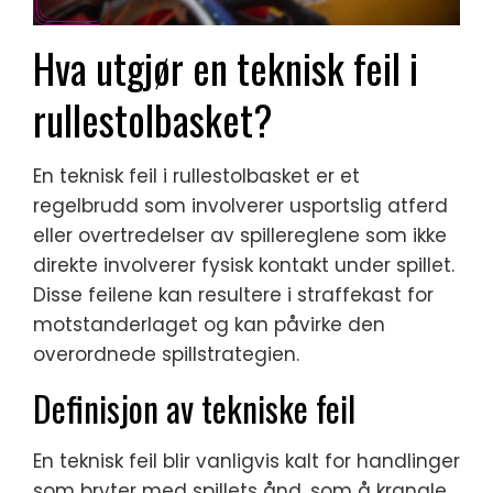
Hva utgjør en teknisk feil i
rullestolbasket?
En teknisk feil i rullestolbasket er et
regelbrudd som involverer usportslig atferd
eller overtredelser av spillereglene som ikke
direkte involverer fysisk kontakt under spillet.
Disse feilene kan resultere i straffekast for
motstanderlaget og kan påvirke den
overordnede spillstrategien.
Definisjon av tekniske feil
En teknisk feil blir vanligvis kalt for handlinger
som bryter med spillets ånd, som å krangle