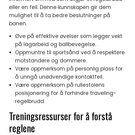
eller en feil. Denne kunnskapen gir dem
mulighet til å ta bedre beslutninger på
banen.
Øve på effektive øvelser som legger vekt
på lagarbeid og ballbevegelse.
Oppmuntre til sportsånd ved å respektere
motstandere og dommere.
Være oppmerksom på personlig plass for
å unngå unødvendige kontaktfeil.
Være oppmerksom på rullestolens
posisjonering for å forhindre traveling-
regelbrudd.
Treningsressurser for å forstå
reglene