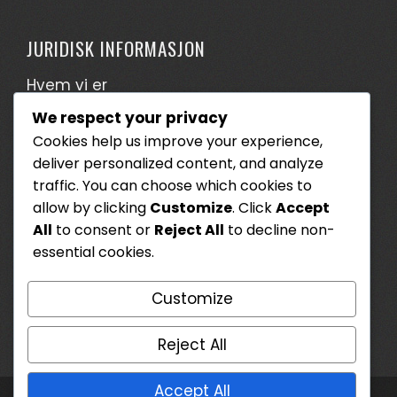
JURIDISK INFORMASJON
Hvem vi er
We respect your privacy
Ditt personvern
Cookies help us improve your experience,
Kontakt oss
deliver personalized content, and analyze
Brukeravtale
traffic. You can choose which cookies to
allow by clicking
Customize
. Click
Accept
Informasjonskapsler og sporing
All
to consent or
Reject All
to decline non-
essential cookies.
SØK
Customize
Search
for:
Reject All
Accept All