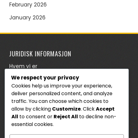
February 2026
January 2026
JURIDISK INFORMASJON
Hvem vi er
We respect your privacy
Ditt personvern
Cookies help us improve your experience,
Kontakt oss
deliver personalized content, and analyze
Brukeravtale
traffic. You can choose which cookies to
allow by clicking
Customize
. Click
Accept
Informasjonskapsler og sporing
All
to consent or
Reject All
to decline non-
essential cookies.
SØK