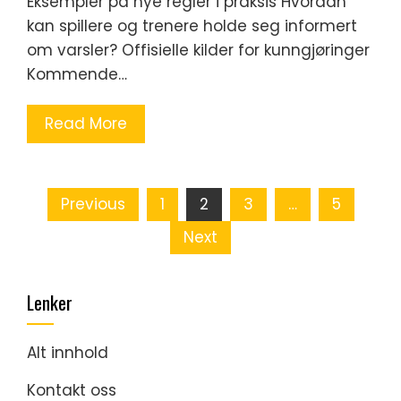
Eksempler på nye regler i praksis Hvordan
kan spillere og trenere holde seg informert
om varsler? Offisielle kilder for kunngjøringer
Kommende…
Read More
Posts
Previous
1
2
3
…
5
pagination
Next
Lenker
Alt innhold
Kontakt oss