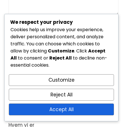
We respect your privacy
Cookies help us improve your experience,
deliver personalized content, and analyze
Save my name, email, and website in this
traffic. You can choose which cookies to
browser for the next time I comment.
allow by clicking
Customize
. Click
Accept
All
to consent or
Reject All
to decline non-
essential cookies.
Customize
Lenker
Reject All
Alt innhold
Accept All
Kontakt oss
Hvem vi er