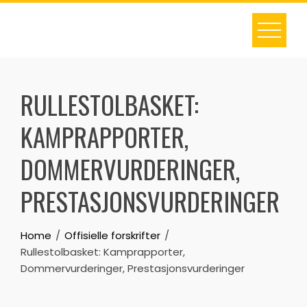
Skip
to
content
RULLESTOLBASKET:
KAMPRAPPORTER,
DOMMERVURDERINGER,
PRESTASJONSVURDERINGER
Home
Offisielle forskrifter
Rullestolbasket: Kamprapporter,
Dommervurderinger, Prestasjonsvurderinger