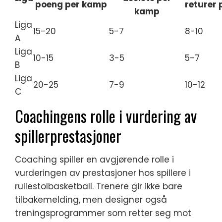
poeng per kamp
returer
kamp
Liga
15-20
5-7
8-10
A
Liga
10-15
3-5
5-7
B
Liga
20-25
7-9
10-12
C
Coachingens rolle i vurdering av
spillerprestasjoner
Coaching spiller en avgjørende rolle i
vurderingen av prestasjoner hos spillere i
rullestolbasketball. Trenere gir ikke bare
tilbakemelding, men designer også
treningsprogrammer som retter seg mot